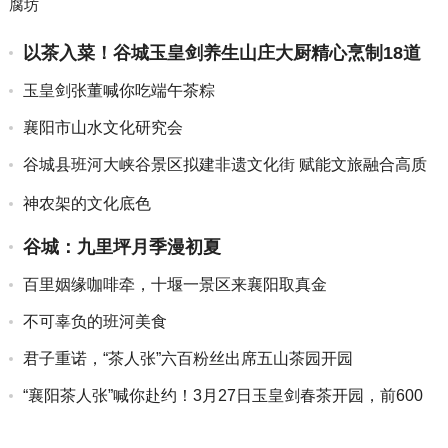
腐坊
以茶入菜！谷城玉皇剑养生山庄大厨精心烹制18道
“茶菜”
玉皇剑张董喊你吃端午茶粽
襄阳市山水文化研究会
谷城县班河大峡谷景区拟建非遗文化街 赋能文旅融合高质
量发展
神农架的文化底色
谷城：九里坪月季漫初夏
百里姻缘咖啡牵，十堰一景区来襄阳取真金
不可辜负的班河美食
君子重诺，“茶人张”六百粉丝出席五山茶园开园
“襄阳茶人张”喊你赴约！3月27日玉皇剑春茶开园，前600
人...