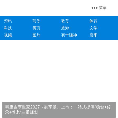
菜单
资讯
商务
教育
体育
科技
黄页
旅游
文学
视频
图片
襄十随神
襄阳
泰康鑫享世家2027（御享版）上市：一站式提供“稳健+传
承+养老”三重规划