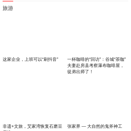
旅游
这家企业，上班可以“刷抖音”
一杯咖啡的“回访”：谷城“茶咖”
夫妻赴房县考察瀑布咖啡屋，
徒弟出师了！
非遗+文旅，艾家湾恢复石磨豆
张家界 — 大自然的鬼斧神工