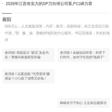
2026年江苏有实力的SP万向球公司客户口碑力荐
襄阳
586万人，人文底蕴深厚，汽车，航天，高新科技，长江支流汉江的
中游，鄂、豫、渝、陕毗邻地区的中心城市。书记吴海涛，市长杜海
洋
泰消保I 风险提示:”眼见”未必为
泰消保 I 金融知识科普：利率下
实！警惕AI换脸新型诈骗
行时代，如何守住您的”钱袋子”
泰消保 I 以案说险:”代理退保”赚
佣金？小心赔了保障又折钱！
峥嵘岁月守初心 立足岗位建新功