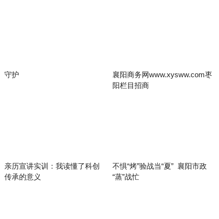
守护
襄阳商务网www.xysww.com枣
阳栏目招商
亲历宣讲实训：我读懂了科创
不惧“烤”验战当“夏” 襄阳市政
传承的意义
“蒸”战忙