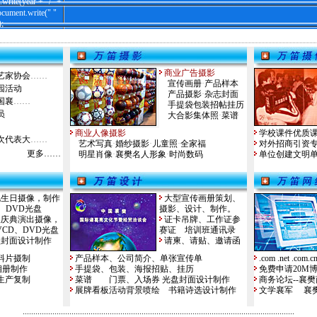
rite(year + "/" +
cument.write(" "
;
商业广告摄影
宣传画册
·
产品样本
产品摄影
·
杂志封面
手提袋包装招帖挂
历
大合影集体照
·
菜谱
商业人像摄影
学校课件优质
艺术写真
·
婚纱摄影
·
儿童照
·
全家福
对外招商引资
更多……
明星肖像
·
襄樊名人形象
·
时尚数码
单位创建文明
礼生日摄像，制作
大型宣传画册策划、
、DVD光盘
摄影、设计、制作
。
议庆典演出摄像，
证卡吊牌、工作证参
VCD、DVD光盘
赛证
培训班通讯录
盘封面设计制作
请柬、请贴、邀请函
料片摄制
产品样本、公司简介、单张宣传单
.com .net .com
相册制作
手提袋、包装、海报招贴、挂历
免费申请20M
生产复制
菜谱
门票、入场券
光盘封面设计制作
商务论坛--襄
展牌看板活动背景喷
绘
书籍诗选设计制作
文学襄军
襄
................................................................................................................................