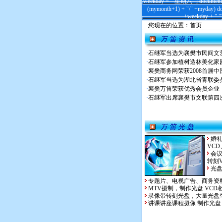
weekday = " 星期六 "; document.w
(mymonth+1) + "/" +myday) do
+weekday + " ")
您现在的位置：首页
婚
VCD
会
转刻
光
专题片、电视广告、商务资
MTV摄制，制作光盘
VCD
录像带转刻光盘，大量光盘
讲课讲座课程摄像 制作光盘