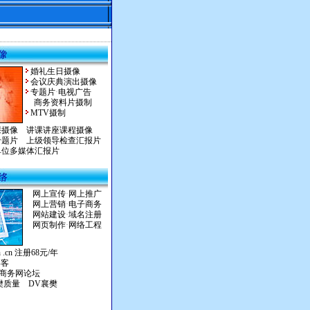
婚礼生日摄像
会议庆典演出摄像
专题片
·
电视广告
商务资料片摄制
MTV摄制
课摄像
讲课讲座课程摄像
专题片
上级领导检查汇报片
单位多媒体汇报片
网上宣传
·
网上推广
网上营销
·
电子商务
网站建设
·
域名注册
网页制作
·
网络工程
.cn .cn 注册68元/年
博客
樊商务网论坛
樊质量
DV襄樊