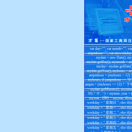
var day=""; var month=""; va
ampmhour=""; var myweekday="
mydate = new Date(); m
mydate.getDay(); mymonth = my
myday= mydate.getDate(
mydate.getYear(); myhours = my
ampmhour = (myhours > 12) ?
myhours; if (ampmhour == "0"
ampm = (myhours >= 12) ? ' 下午
= mydate.getMinutes(); myminu
10) ? ':0' : ':') + mytime; year 
myyear : 1901 + myyear; if(
weekday = " 星期日 "; else if(
weekday = " 星期一 "; else if(
weekday = " 星期二 "; else if(
weekday = " 星期三 "; else if(
weekday = " 星期四 "; else if(
weekday = " 星期五 "; else if(