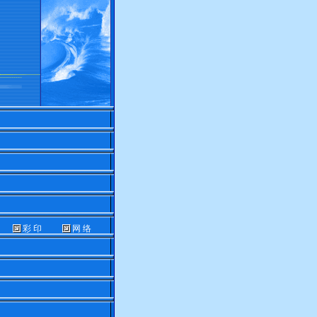
彩 印
网 络