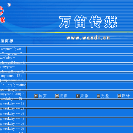
r ampm=""; var
"; var year="";
yweekday =
date.getMonth();
); myyear=
date.getHours();
 myhours - 12 :
) ampmhour = 0;
' : ' 上午'; mytime
tes = ((mytime <
= (myyear > 200) ?
首 页
摄 影
摄 像
光 盘
设 计
myweekday == 0)
myweekday == 1)
myweekday == 2)
myweekday == 3)
myweekday == 4)
myweekday == 5)
myweekday == 6)