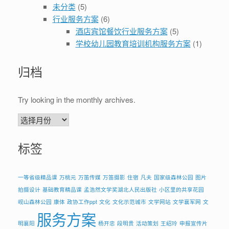
未分类
(5)
行业服务方案
(6)
酒店宾馆餐饮行业服务方案
(5)
学校幼儿园教育培训机构服务方案
(1)
归档
Try looking in the monthly archives.
归
档
标签
一等省级精品课
万桃元
万笛传媒
万笛摄影
住宿
凡夫
国家级森林公园
图片
拍摄设计
基础教育精品课
孟浩然文学奖湖北人民出版社
小区里的共享花园
岘山森林公园
康体
政协工作ppt
文化
文化示范城市
文学网站
文学襄军网
文
服务方案
明襄阳
杨开忠
段明贵
活动策划
王绍玲
申报宣传片