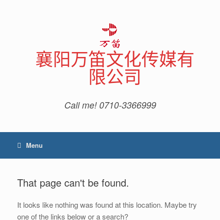
Skip
to
content
襄阳万笛文化传媒有
限公司
Call me! 0710-3366999
Menu
That page can't be found.
It looks like nothing was found at this location. Maybe try
one of the links below or a search?