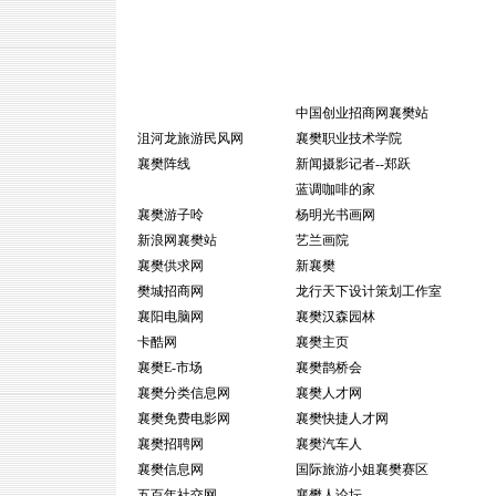
中国创业招商网襄樊站
沮河龙旅游民风网
襄樊职业技术学院
襄樊阵线
新闻摄影记者--郑跃
蓝调咖啡的家
襄樊游子呤
杨明光书画网
新浪网襄樊站
艺兰画院
襄樊供求网
新襄樊
樊城招商网
龙行天下设计策划工作室
襄阳电脑网
襄樊汉森园林
卡酷网
襄樊主页
襄樊E-市场
襄樊鹊桥会
襄樊分类信息网
襄樊人才网
襄樊免费电影网
襄樊快捷人才网
襄樊招聘网
襄樊汽车人
襄樊信息网
国际旅游小姐襄樊赛区
五百年社交网
襄樊人论坛