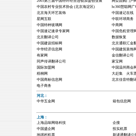
2005第三届中国特许经营连锁加盟创业展
网众团购门户
中国农村专业技术协会 (北京海淀区)
hc360慧聪网广
北京海天环艺装饰
中国速记在线
星网互联
中联环球商务
中国特种玻璃网
中商网
中国速记速录专家网
中国危机管理
北京翻译公司
数据恢复
中国建设招标网
北京通联汇金
中华经济信息网
中国建筑装饰
有家网
金信翻译公司
同声传译翻译公司
家宝网
国际加盟网
中国温州商会
梧桐网
大赶集 火车
中国商标信息网
北京佳音特翻
电子商务
河北：
中华五金网
箱包信息网
上海：
上海品味网络科技
企搜
中国盛企网
投实机票
地球村机票
新译通翻译公