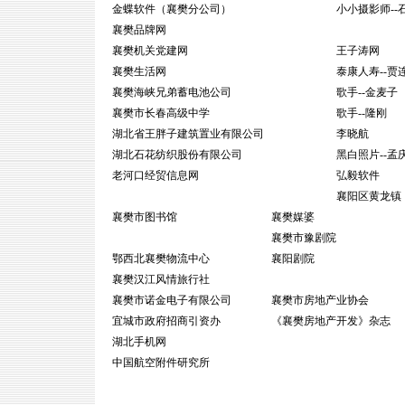
金蝶软件（襄樊分公司）
小小摄影师--
襄樊品牌网
襄樊机关党建网
王子涛网
襄樊生活网
泰康人寿--贾
襄樊海峡兄弟蓄电池公司
歌手--金麦子
襄樊市长春高级中学
歌手--隆刚
湖北省王胖子建筑置业有限公司
李晓航
湖北石花纺织股份有限公司
黑白照片--孟
老河口经贸信息网
弘毅软件
襄阳区黄龙镇
襄樊市图书馆
襄樊媒婆
襄樊市豫剧院
鄂西北襄樊物流中心
襄阳剧院
襄樊汉江风情旅行社
襄樊市诺金电子有限公司
襄樊市房地产业协会
宜城市政府招商引资办
《襄樊房地产开发》杂志
湖北手机网
中国航空附件研究所