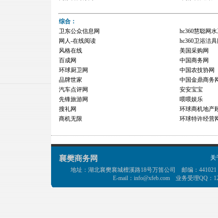
综合：
卫东公众信息网
hc360慧聪网
网人-在线阅读
hc360卫浴洁
风格在线
美国采购网
百成网
中国商务网
环球厨卫网
中国农技协网
品牌世家
中国金鼎商务
汽车点评网
安安宝宝
先锋旅游网
喂喂娱乐
搜礼网
环球商机地产
商机无限
环球特许经营
襄樊商务网
关
地址：湖北襄樊襄城檀溪路18号万笛公司 邮编：441021 电话：0710-3
E-mail：
info@xfeb.com
业务受理QQ：1238