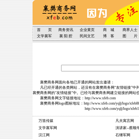
首 页
商务资讯
企业黄页
商 城
商界人士
文学襄军
襄 阳 腔
民间文艺
博 客
图 片
襄樊商务网面向各地已开通的网站发出邀请：
凡已经开通的各类网站，还没有在襄樊商务网“友情链接”中
襄樊商务网的“友情链接”中。已经与襄樊商务网建立链接的网站
襄樊商务网文字链接地址：http://www.xfeb.com
襄樊商务网logo图标地址：http://www.xfeb.com/yqlj/logo/xfeb
http://www.xfeb.com/yqlj/logo/xfeb12060
万笛传媒
凡夫寓言网
文学襄军网
演讲家--蔡顺
汉江网
石继军网