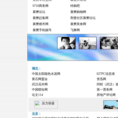
0710商务网
特购吧
襄樊论坛
襄樊购物网
襄樊赶集网
荆楚社区襄樊论坛
襄樊都市网
襄樊美食网
襄樊手机靓号
飞舞网
湖北
：
中国太阳能热水器网
027PC信息港
黄石网盟会
资迅网
武汉花卉网
同程（武汉）
中国喷绘网
第一票务网
论文114
房地产评论网
北京：