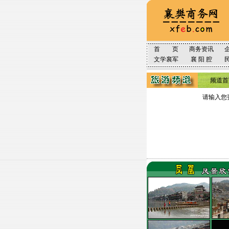
首 页
商务资讯
文学襄军
襄 阳 腔
频道首
请输入您