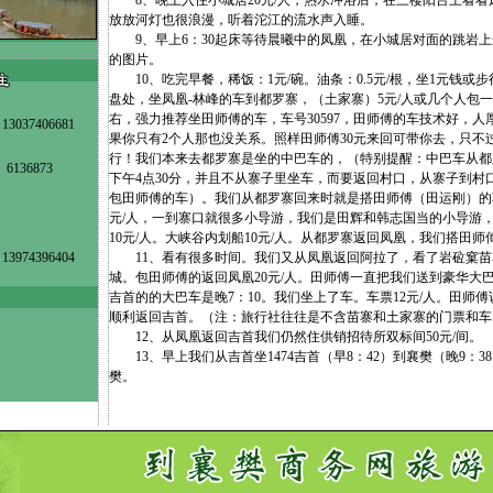
8、晚上入住小城居20元/人，热水冲浴后，在三楼阳台上看看
放放河灯也很浪漫，听着沱江的流水声入睡。
9、早上6：30起床等待晨曦中的凤凰，在小城居对面的跳岩上
的图片。
10、吃完早餐，稀饭：1元/碗。油条：0.5元/根，坐1元钱或步
盘处，坐凤凰-林峰的车到都罗寨，（土家寨）5元/人或几个人包一
右，强力推荐坐田师傅的车，车号30597，田师傅的车技术好，人厚道幽
037406681
果你只有2个人那也没关系。照样田师傅30元来回可带你去，只不
行！我们本来去都罗寨是坐的中巴车的，（特别提醒：中巴车从都
6136873
下午4点30分，并且不从寨子里坐车，而要返回村口，从寨子到村
包田师傅的车）。我们从都罗寨回来时就是搭田师傅（田运刚）的
元/人，一到寨口就很多小导游，我们是田辉和韩志国当的小导游
10元/人。大峡谷内划船10元/人。从都罗寨返回凤凰，我们搭田师傅
13974396404
11、看有很多时间。我们又从凤凰返回阿拉了，看了岩砬窠苗寨
城。包田师傅的返回凤凰20元/人。田师傅一直把我们送到豪华大
吉首的的大巴车是晚7：10。我们坐上了车。车票12元/人。田师傅
顺利返回吉首。（注：旅行社往往是不含苗寨和土家寨的门票和车
12、从凤凰返回吉首我们仍然住供销招待所双标间50元/间。
13、早上我们从吉首坐1474吉首（早8：42）到襄樊（晚9：38
樊。
彦