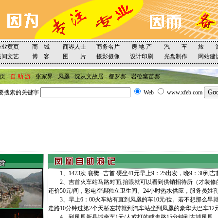
企业黄页
商 城
商界人士
商务名片
房 地 产
汽 车
旅 
民间文艺
博 客
图 片
摄影摄像
设计印刷
光盘制作
网站建
页
-
自 助 游
-
张家界
-
凤凰
-
沈从文故居
-
都罗寨
-
岩砬窠苗寨
要搜索的关键字
Web
www.xfeb.com
1、1473次 襄樊--吉首 硬坐41元早上9：25出发，晚9：30到吉
2、吉首火车站马路对面,抬眼就可以看到供销招待所（才装修的
还价50元/间，彩电空调独立卫生间。24小时热水供应，服务员姓
3、早上6：00火车站有直到凤凰的车10元/位。若不想那么早就坐
走路10分钟过第2个天桥左转就到汽车站坐到凤凰的豪华大巴车12
4、到凤凰新县城坐车1元/人或打的或走路15分钟到古城凤凰