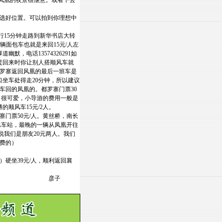
凤凰的夜景很惬意。或者下去
选好位置。可以拍到你理想中
行15分钟走路到新华书店大转
辆面包车也就是来回15元/人左
默，电话13574326291如
过回来时你让别人搭顺风车就
罗寨返回风凰的最后一班车是
口坐车处得走20分钟，所以建议
车回的凤凰的。都罗寨门票30
，很可爱，小导游的费用一般是
的顺风车15元/2人。
门票50元/人。黄丝桥，南长
巴车站，最晚的一辆从凤凰开往
说我们是朋友20元两人。我们
费的）
）硬坐39元/人，顺利返回襄
子