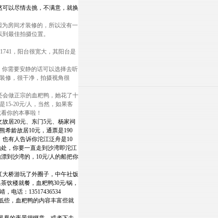
可以尽情去挑，不满意，就换
为房间才装修的，所以没有一
以到最佳拍摄位置。
61741，阳台很宽大，其阳台是
你需要安静的话可以选择去听
装修，很干净，拍摄视角很
会做正宗的血粑鸭，她花了十
5-20元/人，当然，如果客
就看你的本事啦！
居20元、东门5元、杨家祠
熊希龄故居10元，通票是190
。也有人告诉你沱江泛舟是10
地处，你要一直走到沙湾即沱江
漂到沙湾的，10元/人的船把你
大桥游玩了外圈子，中午社饭
茶饮楼就餐，血粑鸭30元/锅，
：13517436534
说要低些，血粑鸭的内容丰富些就