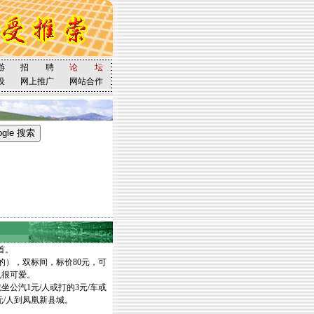
游
招 聘
论 坛
设
网上推广
网站合作
首。
），双标间，标价80元，可
孔很可爱。
公汽1元/人或打的3元/车或
元/人到凤凰新县城。
。