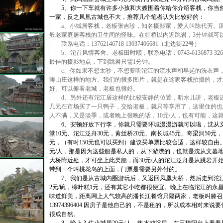
5、你一下车就有许多小孩和大嫂围着你给你介绍客栈，你当然
一家，反之凤凰古城也不大，推荐几个笔者认为比较好的：
a、小城居客栈，老板张吉珍，知名摄影家，爱人叫陈代芳。因
般老家庭居客栈的卫生间的怪味。在虹桥以内近跳岩，3分钟就可
联系电话：13762146718 13037406681（北边街22号）
b、沱首风情客舍。老板田时顺，联系电话：0743-6136873 32
最佳的摄影地点，下到跳岩只需1分钟。
c、你如果不想太吵，不想要听沱江的流水声和早起的洗衣声，
涛山庄这样的地方。我们的很多图片，就是在这家客栈拍摄的，才
好。可以俯看老城，老板也很好。
d、另外还有沱江居这样的比较安静的位置，听水儿讲，老板还
几元在市场买了一只鸭子，交给老板，就只等享用了，这里住的也是1
人不满，又是淡季，或者晚上很晚的话，10元/人，也有可能，这
6、安顿好放下行李，你就只需要环城漫漫游就可以啦，沈从文故
堂10元、沱江泛舟30元，黄丝桥20元、南长城45元、奇梁洞50元，
元，（有时150元也可以买到）建议买单票比较合适，这样较自由
元/人，那是因为这些船是私人的，从下游漂的，也就是沈从文墓
大桥附近处，才可坐上此类船，而30元/人的沱江泛舟是从跳岩开始
带到一个叫桃花岛的上面，门票是需要另外付的。
7、我们是从古城内圈游玩后，又返回凤凰大桥，然后走到沱江
2元/碗，棕叶糕1元，还有其它小吃都很便宜。晚上在临沱江的永昌
味道鲜美，距离网上人气较高的潘长江餐馆只隔两家，老板叫滕召靖，电话
13974396404 因房子是他自己的，不是租的，所以成本相对来
很成自然。