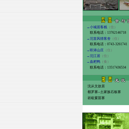
→小城居客栈
（住）
联系电话：13762146718 13
→
沱首风情客舍
（住）
联系电话：0743-3261741 
→听涛山庄
（住）
→沱江居
（住）
→血粑鸭
（食）
联系电话：
13517436534
·
沈从文故居
·
都罗寨--土家族石板寨
·
岩砬窠苗寨