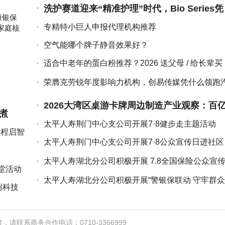
洗护赛道迎来“精准护理”时代，Bio Series凭
康银保
硬核功效...
专精特小巨人申报代理机构推荐
家庭核
空气能哪个牌子静音效果好？
适合中老年的蛋白粉推荐？2026 送父母 / 给长辈买
什么牌...
荣膺克劳锐年度影响力机构，创易传媒凭什么领跑
车内容新赛道？
2026大湾区桌游卡牌周边制造产业观察：百
煮
市场遭遇合规“大...
太平人寿荆门中心支公司开展7·8健步走主题活动
编程启智
太平人寿荆门中心支公司开展7·8公众宣传日进社区
活动
太平人寿湖北分公司积极开展 7.8全国保险公众宣
堂活动
日活动
太平人寿湖北分公司积极开展“警银保联动 守牢群
创科技
钱袋子”金融...
联系商务合作电话：0710-3366999