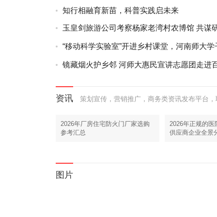
会点亮学子科创
知行相融育新苗，科普实践启未来
玉皇剑旅游公司考察杨家老湾村农博馆 共谋
地提档升级
“移动科学实验室”开进乡村课堂，河南师大学
点亮童心
镜藏烟火护乡邻 河师大惠民宣讲志愿团走进
家
资讯
策划宣传，营销推广，商务类资讯发布平台，联系电
2026年厂房住宅防火门厂家选购
2026年正规的
参考汇总
供应商企业全景
图片