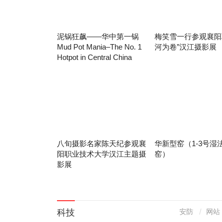
泥锅狂飙——华中第一锅
梅笑雪一行参观襄阳
Mud Pot Mania–The No. 1
河为卷”汉江摄影展
Hotpot in Central China
八旬摄影名家陈天纪参观襄
华新型窑（1-3号湿
阳职业技术大学汉江主题摄
窑）
影展
科技
安防
网站