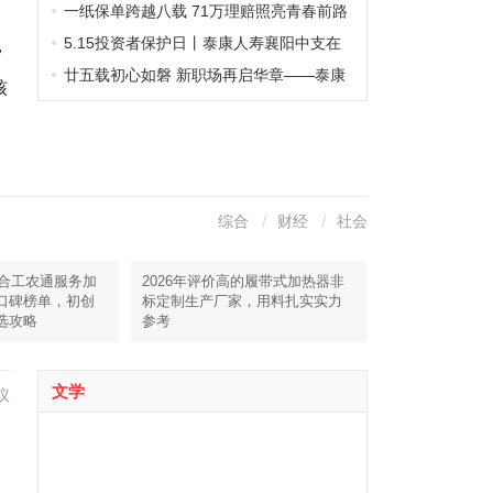
一纸保单跨越八载 71万理赔照亮青春前路
5.15投资者保护日丨泰康人寿襄阳中支在
，
新生活广场积极开展“5.15全国投资者保护
廿五载初心如磐 新职场再启华章——泰康
核
宣传日”活动
人寿襄阳中支隆重举行25周年庆典暨新职
场乔迁典礼
综合
财经
社会
楚合工农通服务加
2026年评价高的履带式加热器非
口碑榜单，初创
标定制生产厂家，用料扎实实力
选攻略
参考
文学
议