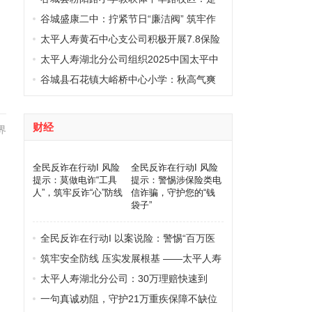
河汉界竞风采 以棋启智促成长
谷城盛康二中：拧紧节日“廉洁阀” 筑牢作
风“防护墙”
太平人寿黄石中心支公司积极开展7.8保险
公益健步走活动
太平人寿湖北分公司组织2025中国太平中
国足协女超联赛百人观赛团
谷城县石花镇大峪桥中心小学：秋高气爽
展风采 童心逐梦向未来
财经
界
全民反诈在行动I 风险
全民反诈在行动I 风险
提示：莫做电诈“工具
提示：警惕涉保险类电
人”，筑牢反诈“心”防线
信诈骗，守护您的“钱
袋子”
全民反诈在行动I 以案说险：警惕“百万医
疗保险”骗局——真实案例揭示诈骗套路
筑牢安全防线 压实发展根基 ——太平人寿
湖北分公司开展2026年安全生产月专项培
太平人寿湖北分公司：30万理赔快速到
训演练
账，客户赠旗“快速理赔显诚信”
一句真诚劝阻，守护21万重疾保障不缺位