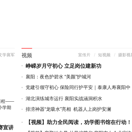
视频
文学襄军
宣传片
短视频
摄影视
峥嵘岁月守初心 立足岗位建新功
襄阳：夜色护碧水 “美颜”护城河
党建引领守初心 保险同行护平安｜泰康人寿襄阳中
支开展7·8保...
湖北演练城市运行 襄阳实战涵洞积水
新程——
小学期
排涝神器“龙吸水”亮相 机器人上岗护安澜
【视频】助力全民阅读，劝学图书馆在行动！
赛宣讲