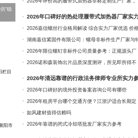
2026年评价高的履带式加热器非标定制生产厂家，
用料扎实实力参考
供“稳
2026年口碑好的热处理履带式加热器厂家实
参考，非标定制优选
2026嘉信螺丝行业格局解读 综合实力厂家优选 价
透明
湖南嘉信紧固件有限公司：螺母非标件生产厂家与
殊材料非标件定制厂、地脚螺栓非标件生产厂家实
2026年限位螺钉非标件公司质量参考：正规源头厂
推荐
家实力盘点
2026诺和森装饰出片品质深度测评，所见即所得不
踩雷
枣阳栏目
2026年清远靠谱的行政法务律师专业所实力
考
2026年口碑好的境外投资备案咨询公司有哪些
2026年租房平台哪个交通方便？江浙沪适合长期定
居的推荐
如风建材值得信赖吗
2026年靠谱的闭式冷却塔批发厂家实力参考
 襄阳市