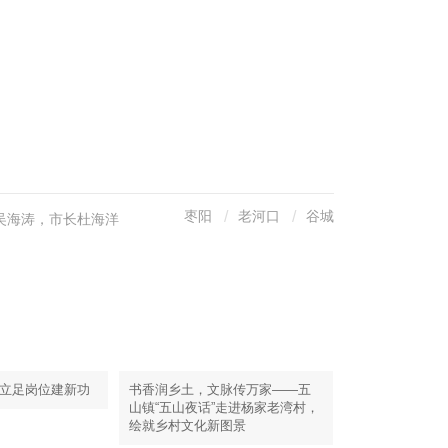
枣阳
老河口
谷城
吴海涛，市长杜海洋
 立足岗位建新功
书香润乡土，文脉传万家——五
山镇“五山夜话”走进杨家老湾村，
绘就乡村文化新图景