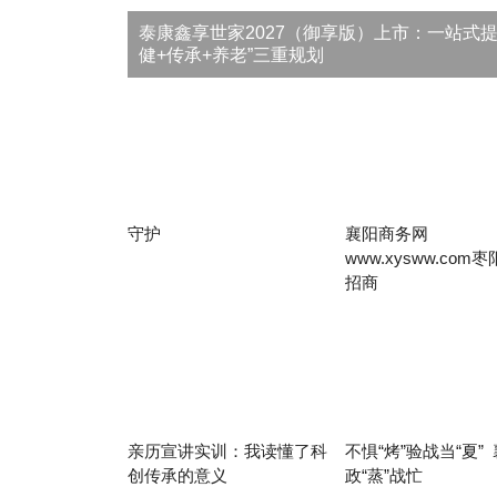
泰康鑫享世家2027（御享版）上市：一站式提
健+传承+养老”三重规划
守护
襄阳商务网
www.xysww.com
招商
亲历宣讲实训：我读懂了科
不惧“烤”验战当“夏”
创传承的意义
政“蒸”战忙