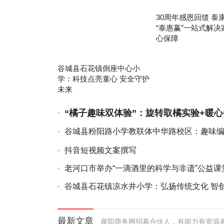
30周年感恩回馈 泰
“泰惠赢”一站式解决
心保障
谷城县石花镇倒座中心小
学：科技点亮童心 安全守护
未来
“橘子趣味双体验”：旋转取橘实验+暖心
水，快乐翻倍！
谷城县粉阳路小学教联体中华路校区：趣味
慧 科技社团助成长
抖音短视频文案撰写
老河口市举办“一滴酒里的科学与非遗”公益课
谷城县石花镇凉水井小学：弘扬传统文化 智
未来
最新文章
襄阳商务网招募合伙人，有能力有资源者，请