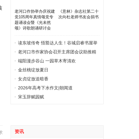
核
老河口作协举办庆祝建
《意林》杂志社第二十
党105周年真情颂党专
次向杜老师书友会捐书
题诵读会暨《光未然
颂》诗歌朗诵研讨会
读东坡传奇 悟豁达人生！谷城启睿书屋举
办六月《苏东坡传》读书会
老河口市作家协会召开主席团会议助推精
品创作工作
端阳漫步谷山 一园草木寄清欢
金丝桃绽放夏日
女贞绽放送暗香
2026年高考下水作文|朝闻道
宋玉辞赋园赋
资讯
求