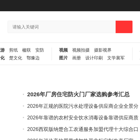
旅游
剪纸
楹联
安防
视频
视频拍摄
摄影视界
文化
楚文化
鄂豫边
图片
画册
设计印刷
文学襄军
2026年厂房住宅防火门厂家选购参考汇总
2026年正规的医院污水处理设备供应商企业全景分
析
2026年靠谱的农村安全饮水消毒设备靠谱供应商质
量参考评选
2026西双版纳楚合工农通服务加盟代理十大综合口
碑榜单，初创农场劳务代理精选攻略