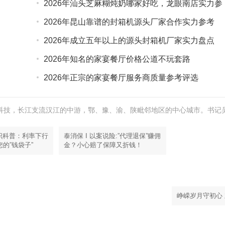
2026年汕头芝麻糊炖奶哪家好吃，龙眼南店实力参
考
2026年昆山靠谱的封箱机源头厂家合作实力参考
2026年成立五年以上的源头封箱机厂家实力盘点
2026年知名的家宴餐厅价格公道不玩套路
2026年正宗的家宴餐厅服务商质量参考评选
新科技，长江支流汉江的中游，鄂、豫、渝、陕毗邻地区的中心城市。书记
知识科普：利率下行
泰消保 I 以案说险:”代理退保”赚佣
的”钱袋子”
金？小心赔了保障又折钱！
峥嵘岁月守初心