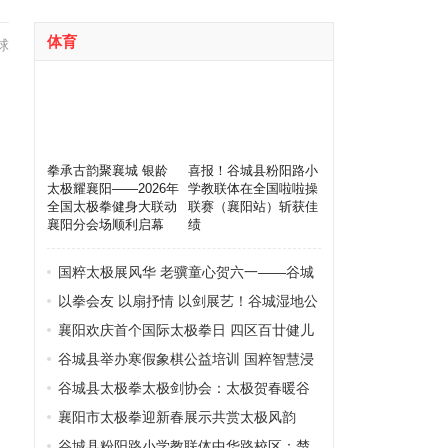
体育
球
拳承古韵聚襄城 银龄
喜报！谷城县粉阳路小
太极耀襄阳——2026年
学教联体在全国啦啦操
全国太极拳健身大联动
联赛（襄阳站）斩获佳
襄阳分会场顺利启幕
绩
国粹太极展风华 老骥童心贺六一——谷城
县太极爱好者欢聚中华广场乐享别样儿童
以拳会友 以扇抒情 以剑展艺！谷城湿地公
节
园上演“太极盛宴”
襄阳欢庆首个国际太极拳日 四区百廿健儿
展太极风韵
谷城县举办寒假象棋公益培训 国粹智慧浸
润少儿假期
谷城县太极拳太极剑协会：太极贺春暖谷
城 拳韵飘香庆团圆
襄阳市太极拳迎新春展示共赏太极风韵
谷城县粉阳路小学教联体中华路校区：楚