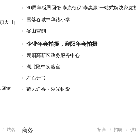
教师手机摄影赛
30周年感恩回馈 泰康银保“泰惠赢”一站式解决家庭
心保障
雪落谷城中华路小学
职大“山
谷山雪韵
企业年会拍摄，襄阳年会拍摄
襄阳高新区政务服务中心
湖北隆中实验室
左右开弓
法回转
荷风送香・湖光帆影
商务
域名
招商
招聘
供