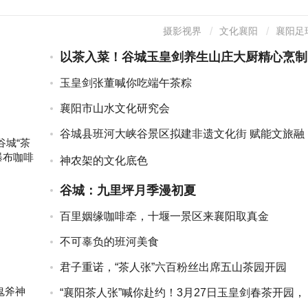
摄影视界
文化襄阳
襄阳足
以茶入菜！谷城玉皇剑养生山庄大厨精心烹制
18道“茶菜”
玉皇剑张董喊你吃端午茶粽
襄阳市山水文化研究会
谷城县班河大峡谷景区拟建非遗文化街 赋能文旅融
谷城“茶
合高质量发展
瀑布咖啡
神农架的文化底色
谷城：九里坪月季漫初夏
百里姻缘咖啡牵，十堰一景区来襄阳取真金
不可辜负的班河美食
君子重诺，“茶人张”六百粉丝出席五山茶园开园
鬼斧神
“襄阳茶人张”喊你赴约！3月27日玉皇剑春茶开园，
前600人...