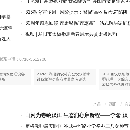
【视频】襄聚她力量 廿载绽芳华 襄阳市女企业家协
会二十周年盛...
315教育宣传周 I 风险提示：警惕“高收益承诺”陷阱
研学基
守护...
30周年感恩回馈 泰康银保“泰惠赢”一站式解决家庭
子这样
心保障
视频 | 襄阳市太极拳迎新春展示共赏太极风韵
百姓人
话：0710-3512788
医院污水处理设备
2026年靠谱的农村安全饮水消毒
2026西双版纳
分析
设备靠谱供应商质量参考评选
盟代理十大综合
农场劳务代理精
产品
画册
会
山河为卷绘汉江 生态润心启新程——李念·汉
江自然地理图志摄影作品展在襄阳职业技术大
定格教师最美瞬间 谷城中华路小学举办三八女神节
学开展