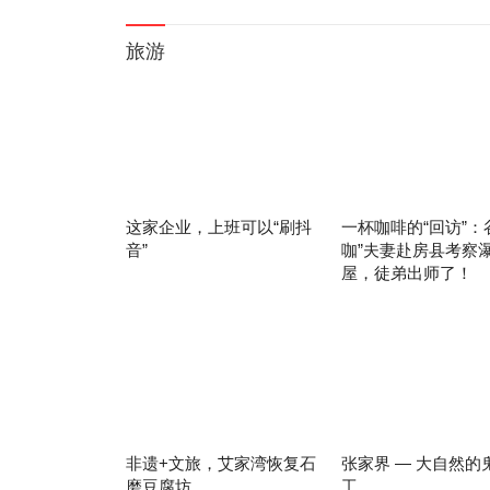
旅游
这家企业，上班可以“刷抖
一杯咖啡的“回访”：
音”
咖”夫妻赴房县考察
屋，徒弟出师了！
非遗+文旅，艾家湾恢复石
张家界 — 大自然的
磨豆腐坊
工