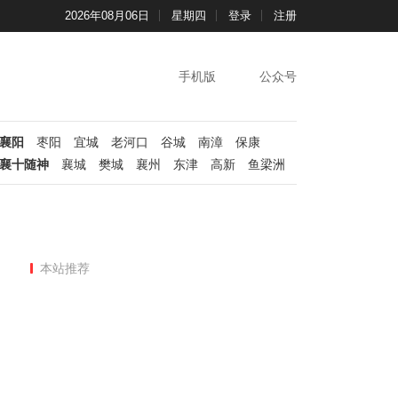
2026年08月06日
星期四
登录
注册
手机版
公众号
襄阳
枣阳
宜城
老河口
谷城
南漳
保康
襄十随神
襄城
樊城
襄州
东津
高新
鱼梁洲
本站推荐