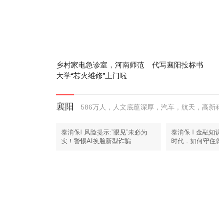
乡村家电急诊室，河南师范
代写襄阳投标书
大学“芯火维修”上门啦
襄阳
586万人，人文底蕴深厚，汽车，航天，高
泰消保I 风险提示:”眼见”未必为
泰消保 I 金融
实！警惕AI换脸新型诈骗
时代，如何守住您