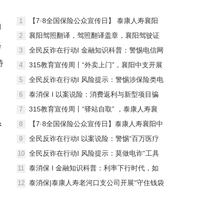
【7·8全国保险公众宣传日】 泰康人寿襄阳
1
力
中支开展7·8金融便民宣传活动
襄阳驾照翻译，驾照翻译盖章，襄阳驾驶证
2
格
翻译，驾驶证翻译盖章
全民反诈在行动I 金融知识科普：警惕电信网
3
络诈骗，守护您的“钱袋子”
特
315教育宣传周丨“外卖上门”，襄阳中支开展
4
“精准提示进万家，金融风险防到家”全域达
力
全民反诈在行动I 风险提示：警惕涉保险类电
5
风险提示活动
信诈骗，守护您的“钱袋子”
泰消保 I 以案说险：消费返利与新型项目骗
6
局
315教育宣传周丨“驿站自取” ，泰康人寿襄
7
阳中支开展“精准提示进万家，金融风险防到
参
【7·8全国保险公众宣传日】泰康人寿襄阳中
8
家”全域达风险提示活动
支走进沃尔玛商圈开展“7.8公众”金融教育宣
全民反诈在行动I 以案说险：警惕“百万医疗
9
传活动
保险”骗局——真实案例揭示诈骗套路
全民反诈在行动I 风险提示：莫做电诈“工具
10
人”，筑牢反诈“心”防线
泰消保 I 金融知识科普：利率下行时代，如
11
何守住您的”钱袋子”
泰消保|泰康人寿老河口支公司开展“守住钱袋
12
子，护好幸福家”金融知识进社区宣传活动