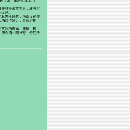
楠竹园，距别墅群区1千
猪林等观赏美景，建有狩
乐设施。
标志性建筑，内部设施按
人的接待能力，是旅游度
烹制的鹿肉、鹿排、鹿
、鹿血酒壮阳补肾、舒筋活