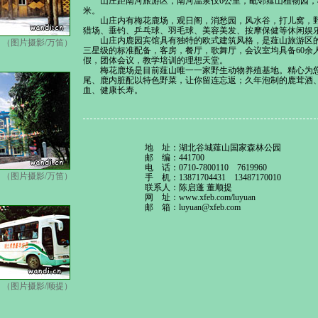
山庄距南河旅游区，南河温泉仅6公里，毗邻薤山植物园，
米。
山庄内有梅花鹿场，观日阁，消愁园，风水谷，打儿窝，野
猎场、垂钓、乒乓球、羽毛球、美容美发、按摩保健等休闲娱
山庄内鹿园宾馆具有独特的欧式建筑风格，是薤山旅游区的
（图片摄影/万笛）
三星级的标准配备，客房，餐厅，歌舞厅，会议室均具备60余
假，团体会议，教学培训的理想天堂。
梅花鹿场是目前薤山唯一一家野生动物养殖基地。精心为您
尾、鹿内脏配以特色野菜，让你留连忘返；久年泡制的鹿茸酒
血、健康长寿。
地 址：湖北谷城薤山国家森林公园
邮 编：441700
电 话：0710-7800110 7619960
（图片摄影/万笛）
手 机：13871704431 13487170010
联系人：陈启蓬 董顺提
网 址：
www.xfeb.com/luyuan
邮 箱：
luyuan@xfeb.com
（图片摄影/顺提）