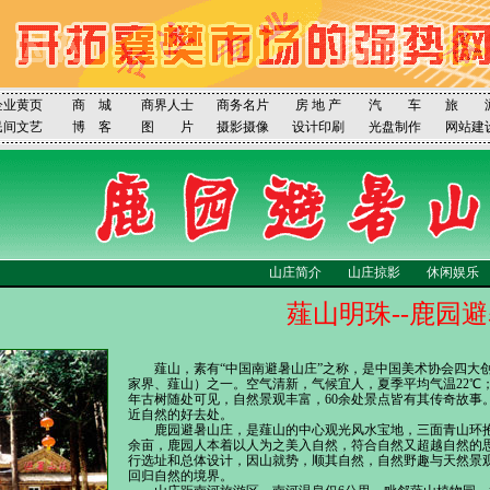
企业黄页
商 城
商界人士
商务名片
房 地 产
汽 车
旅 
民间文艺
博 客
图 片
摄影摄像
设计印刷
光盘制作
网站建
山庄简介
山庄掠影
休闲娱乐
薤山明珠--鹿园避
薤山，素有“中国南避暑山庄”之称，是中国美术协会四大
家界、薤山）之一。空气清新，气候宜人，夏季平均气温22℃
年古树随处可见，自然景观丰富，60余处景点皆有其传奇故事
近自然的好去处。
鹿园避暑山庄，是薤山的中心观光风水宝地，三面青山环抱
余亩，鹿园人本着以人为之美入自然，符合自然又超越自然的
行选址和总体设计，因山就势，顺其自然，自然野趣与天然景
回归自然的境界。