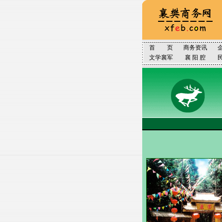
首 页
商务资讯
文学襄军
襄 阳 腔