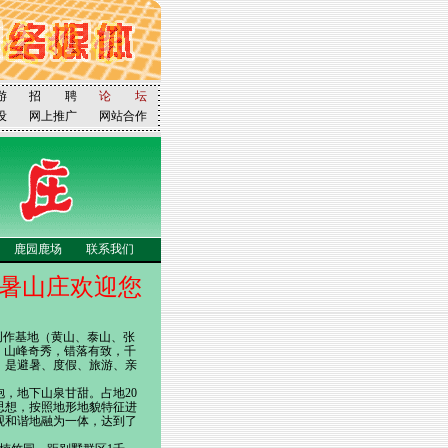
游
招 聘
论 坛
设
网上推广
网站合作
鹿园鹿场
联系我们
暑山庄欢迎您
创作基地（黄山、泰山、张
；山峰奇秀，错落有致，千
。是避暑、度假、旅游、亲
，地下山泉甘甜。占地20
思想，按照地形地貌特征进
观和谐地融为一体，达到了