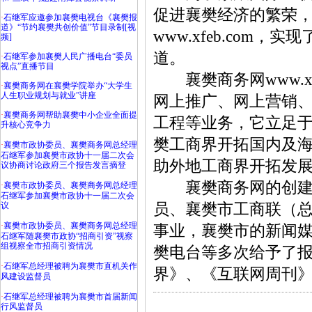
促进襄樊经济的繁荣，襄
·
石继军应邀参加襄樊电视台《襄樊报
道》“节约襄樊共创价值”节目录制[视
www.xfeb.co
频]
道。
·
石继军参加襄樊人民广播电台“委员
视点”直播节目
襄樊商务网www.xf
·
襄樊商务网在襄樊学院举办“大学生
人生职业规划与就业”讲座
网上推广、网上营销
·
襄樊商务网帮助襄樊中小企业全面提
工程等业务，它立足
升核心竞争力
樊工商界开拓国内及海
·
襄樊市政协委员、襄樊商务网总经理
石继军参加襄樊市政协十一届二次会
助外地工商界开拓发
议协商讨论政府三个报告发言摘登
襄樊商务网的创建者
·
襄樊市政协委员、襄樊商务网总经理
石继军参加襄樊市政协十一届二次会
员、襄樊市工商联（
议
·
襄樊市政协委员、襄樊商务网总经理
事业，襄樊市的新闻
石继军随襄樊市政协“招商引资”视察
组视察全市招商引资情况
樊电台等多次给予了报
·
石继军总经理被聘为襄樊市直机关作
界》、《互联网周刊
风建设监督员
·
石继军总经理被聘为襄樊市首届新闻
行风监督员