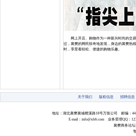
网上开店、购物作为一种新兴时尚的交易方
过，襄樊的网民惊奇地发现，身边的襄樊热线
时，享受着轻松、便捷的购物乐趣。
关于我们
-
版权信息
-
招聘信息
地址：湖北襄樊襄城檀溪路18号万笛公司 邮编：441021 电话：07
E-mail：
info@xfeb.com
业务受理QQ：12387
襄樊商务论坛群：
鄂