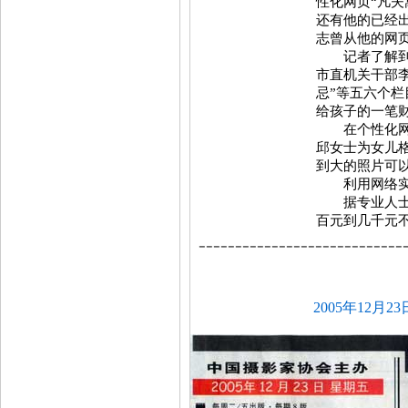
性化网页“凡
还有他的已经
志曾从他的网
记者了解到，
市直机关干部李
忌”等五六个
给孩子的一笔
在个性化网页
邱女士为女儿格
到大的照片可
利用网络实现
据专业人士介
百元到几千元
----------------------------
2005年12