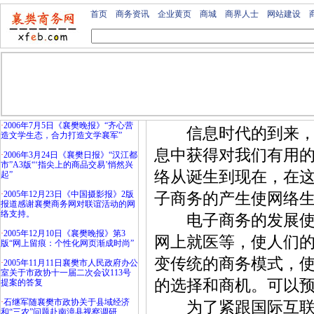
首页
商务资讯
企业黄页
商城
商界人士
网站建设
·
2006年7月5日《襄樊晚报》“齐心营
信息时代的到来，人
造文学生态，合力打造文学襄军”
息中获得对我们有用
·
2006年3月24日《襄樊日报》“汉江都
市”A3版“‘指尖上的商品交易’悄然兴
络从诞生到现在，在
起”
·
2005年12月23日《中国摄影报》2版
子商务的产生使网络
报道感谢襄樊商务网对联谊活动的网
络支持。
电子商务的发展使得
·
2005年12月10日《襄樊晚报》第3
网上就医等，使人们
版“网上留痕：个性化网页渐成时尚”
变传统的商务模式，
·
2005年11月11日襄樊市人民政府办公
室关于市政协十一届二次会议113号
的选择和商机。可以
提案的答复
·
石继军随襄樊市政协关于县域经济
为了紧跟国际互联网
和“三农”问题赴南漳县视察调研