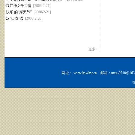
·
汉江神女千古情
[2008-2-21]
·
快乐 的“穿天节”
[2008-2-21]
·
汉 江 寄 语
[2008-2-20]
更多…
网址： www.hswhw.cn 邮箱：mxx-0710@163.c
鄂