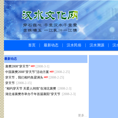
首页
最新动态
汉水民俗
汉水溯源
汉
┊
┊
┊
┊
最新动态
·
襄樊2008“穿天节”
[2008-3-1]
·
中国襄樊2008“穿天节”活动方案
[2008-2-25]
·
穿天节，我们相约鱼梁洲头
[2008-2-25]
·
穿天节
[2008-2-15]
·
“相约穿天节 关爱人间情”在湖北襄樊
[2008-2-3]
·
湖北省襄樊市举办千年首届襄阳“穿天节
[2008-2-3]
更多…