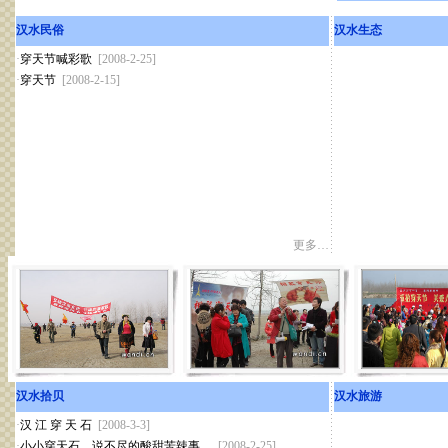
汉水民俗
汉水生态
·
穿天节喊彩歌
[2008-2-25]
·
穿天节
[2008-2-15]
更多…
汉水拾贝
汉水旅游
·
汉 江 穿 天 石
[2008-3-3]
·
小小穿天石，说不尽的酸甜苦辣事。
[2008-2-25]